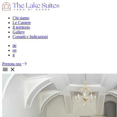
Chi siamo
Le Camere
Il territorio
Gallery
Contatti e Indicazioni
de
en
it
Prenota ora