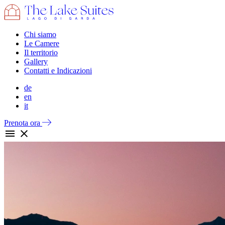
Chi siamo
Le Camere
Il territorio
Gallery
Contatti e Indicazioni
de
en
it
Prenota ora