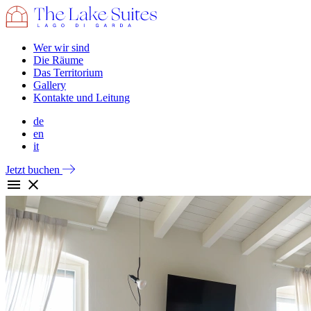
Wer wir sind
Die Räume
Das Territorium
Gallery
Kontakte und Leitung
de
en
it
Jetzt buchen